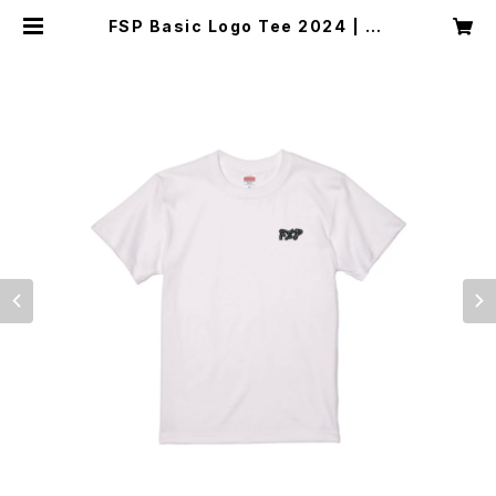
FSP Basic Logo Tee 2024 | Fli
p Side Planet